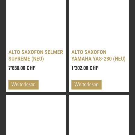
KLARINETTEN
SAXOPHONE
DIENSTLEISTUNGEN
ALTO SAXOFON SELMER
ALTO SAXOFON
ÜBER UNS
SUPREME (NEU)
YAMAHA YAS-280 (NEU)
7'650.00
CHF
1'302.00
CHF
SHOP
Weiterlesen
Weiterlesen