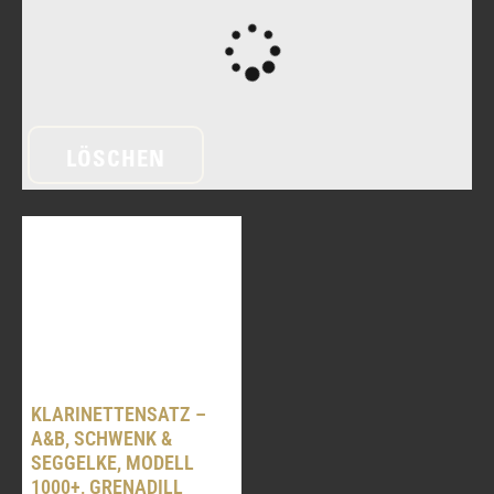
LÖSCHEN
BASSKLARINETTEN
KLARINETTEN
SAXOPHONE
DIENSTLEISTUNGEN
KLARINETTENSATZ –
A&B, SCHWENK &
ÜBER UNS
SEGGELKE, MODELL
1000+, GRENADILL