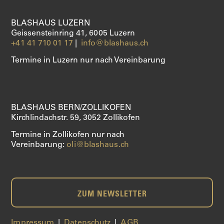
KLARINETTEN
BLASHAUS LUZERN
SAXOPHONE
Geissensteinring 41, 6005 Luzern
+41 41 710 01 17
|
info@blashaus.ch
DIENSTLEISTUNGEN
Termine in Luzern nur nach Vereinbarung
ÜBER UNS
SHOP
BLASHAUS BERN/ZOLLIKOFEN
Kirchlindachstr. 59, 3052 Zollikofen
Termine in Zollikofen nur nach
Vereinbarung:
oli@blashaus.ch
ZUM NEWSLETTER
Impressum
|
Datenschutz
|
AGB