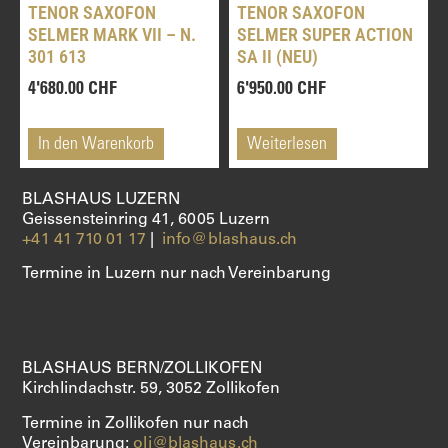
TENOR SAXOFON
TENOR SAXOFON
SELMER MARK VII – N.
SELMER SUPER ACTION
301 613
SA II (NEU)
4'680.00
CHF
6'950.00
CHF
In den Warenkorb
Weiterlesen
BLASHAUS LUZERN
Geissensteinring 41, 6005 Luzern
+41 41 710 01 17
|
info@blashaus.ch
Termine in Luzern nur nach Vereinbarung
BLASHAUS BERN/ZOLLIKOFEN
Kirchlindachstr. 59, 3052 Zollikofen
Termine in Zollikofen nur nach
Vereinbarung:
oli@blashaus.ch