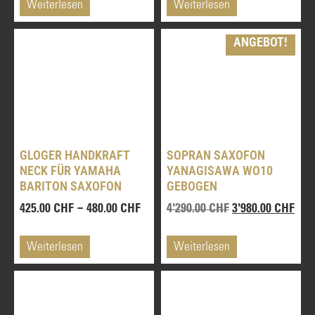
Weiterlesen
Weiterlesen
BASSKLARINETTEN
ANGEBOT!
KLARINETTEN
SAXOPHONE
DIENSTLEISTUNGEN
GLOGER HANDKRAFT
SOPRAN SAXOFON
ÜBER UNS
NECK FÜR YAMAHA
YANAGISAWA WO10
BARITON SAXOFON
GEBOGEN
SHOP
–
425.00
CHF
480.00
CHF
4'290.00
CHF
3'980.00
CHF
Weiterlesen
Weiterlesen