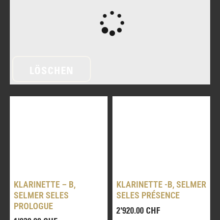
LÖSCHEN
BASS
KLARINETTE – B,
KLARINETTE -B, SELMER
SELMER SELES
SELES PRÉSENCE
CLARINETS
PROLOGUE
2'920.00
CHF